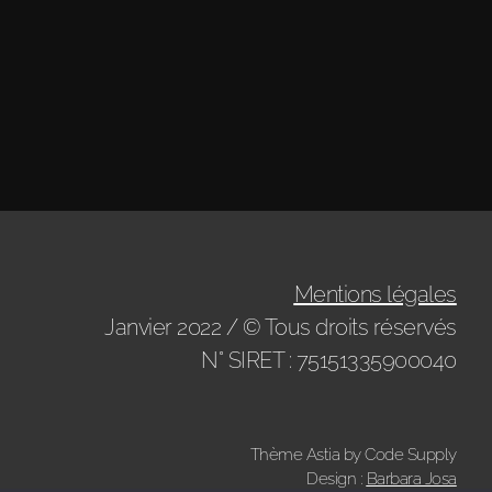
Mentions légales
Janvier 2022 / © Tous droits réservés
N° SIRET : 75151335900040
Thème Astia by Code Supply
Design :
Barbara Josa